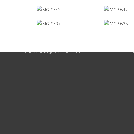
Contact
N
Notre magasin: 28 rue Saint Germain
Au
64190 Navarrenx
– 
Tél: 05.59.66.53.12
Su
E-mail: contact@avoslunettes.fr
ma